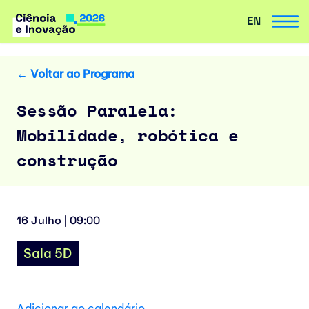
EN
Avançar
para
o
← Voltar ao Programa
conteúdo
Sessão Paralela:
Mobilidade, robótica e
construção
16 Julho | 09:00
Sala 5D
Adicionar ao calendário