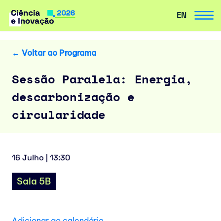
EN
Avançar
para
o
← Voltar ao Programa
conteúdo
Sessão Paralela: Energia,
descarbonização e
circularidade
16 Julho | 13:30
Sala 5B
Adicionar ao calendário