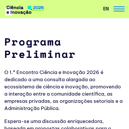
EN
Avançar
para
o
conteúdo
Programa
Preliminar
O 1.º Encontro Ciência e Inovação 2026 é
dedicado a uma consulta alargada ao
ecossistema de ciência e inovação, promovendo
a interação entre a comunidade científica, as
empresas privadas, as organizações setoriais e a
Administração Pública.
Espera-se uma discussão enriquecedora,
baseada em propostas colaborativas para o